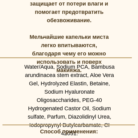
защищает от потери влаги и
помогает предотвратить
обезвоживание.
Мельчайшие капельки миста
легко впитываются,
благодаря чему его можно
использовать и поверх
Water/Aqua, Sodium PCA, Bambusa
макияжа.
arundinacea stem extract, Aloe Vera
Gel, Hydrolyzed Elastin, Betaine,
Sodium Hyaluronate
Oligosaccharides, PEG-40
Hydrogenated Castor Oil, Sodium
sulfate, Parfum, Diazolidinyl Urea,
Iodopropynyl Butylcarbamate, CI
Способ применения:
42051.