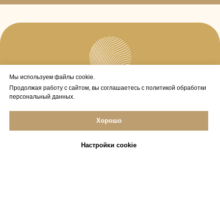
Мы используем файлы cookie.
Продолжая использовать
Продолжая работу с сайтом, вы соглашаетесь с политикой обработки
сайт, вы соглашаетесь на
персональный данных.
обработку файлов cookie
и с политикой обработки
персональных данных.
Хорошо
Подробнее
ОК
Настройки cookie