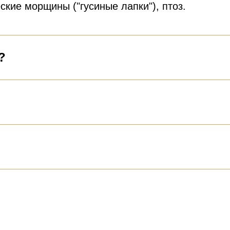
ские морщины ("гусиные лапки"), птоз.
?