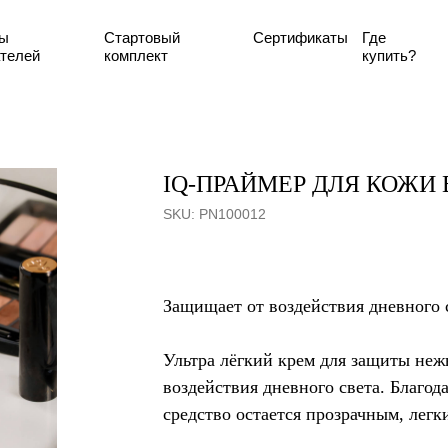
8 (800)
Стартовый
Сертификаты
Где
Доставка п
комплект
купить?
IQ-ПРАЙМЕР ДЛЯ КОЖИ 
SKU:
PN100012
3 080
р.
Добавить в корзину
Защищает от воздействия дневного с
Ультра лёгкий крем для защиты неж
воздействия дневного света. Благо
средство остается прозрачным, лег